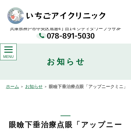
メ
イ
いちごアイクリニック
ン
コ
ン
兵庫県神戸市中央区旭通4丁目1-4 シティタワープラザ3F
テ
078-891-5030
ン
ツ
お知らせ
ホーム
お知らせ
眼瞼下垂治療点眼「アップニークミニ」
眼瞼下垂治療点眼「アップニー