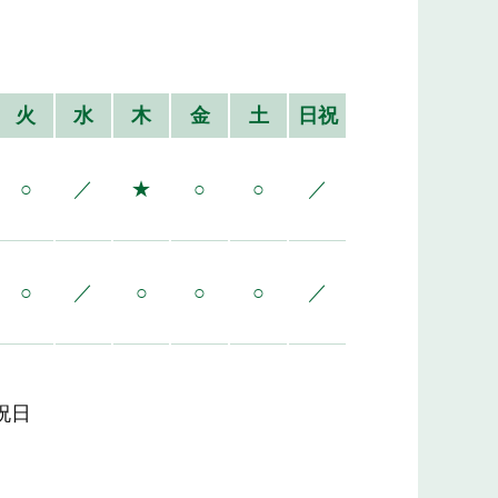
火
水
木
金
土
日祝
○
／
★
○
○
／
○
／
○
○
○
／
祝日