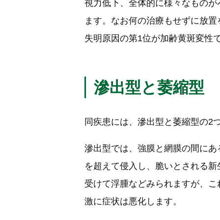
視力低下、全体的に様々なものが
ます。なお何の治療もせずに放置
失明原因の第1位が加齢黄斑変性
滲出型と萎縮型
同疾患には、滲出型と萎縮型の2
滲出型では、強膜と網膜の間にあ
を超えて侵入し、脆いとされる新
受けて浮腫などみられますが、こ
激に症状は悪化します。